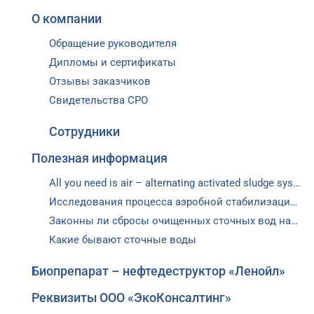
О компании
Обращение руководителя
Дипломы и сертификаты
Отзывы заказчиков
Свидетельства СРО
Сотрудники
Полезная информация
All you need is air – alternating activated sludge system BIOCOS without electro-mechanical equipment
Исследования процесса аэробной стабилизации избыточного активного ила
Законны ли сбросы очищенных сточных вод на рельеф местности
Какие бывают сточные воды
Биопрепарат – нефтедеструктор «Ленойл»
Реквизиты ООО «ЭкоКонсалтинг»