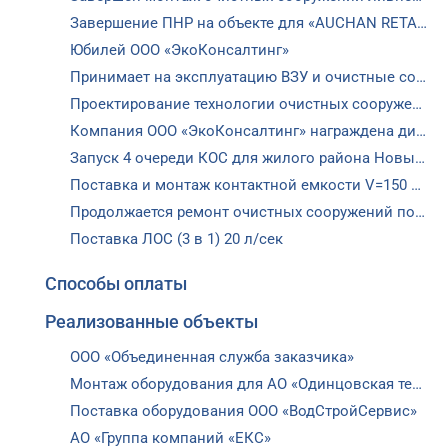
Завершение ПНР на объекте для «AUCHAN RETAIL»
Юбилей ООО «ЭкоКонсалтинг»
Принимает на эксплуатацию ВЗУ и очистные сооружения коттеджных поселков
Проектирование технологии очистных сооружений в соответствии с требованиями НДТ (ИТС 10-2019)
Компания ООО «ЭкоКонсалтинг» награждена дипломом «EcoWorld»
Запуск 4 очереди КОС для жилого района Новые Ватутинки!
Поставка и монтаж контактной емкости V=150 куб для КОС пос. ВНИИССОК
Продолжается ремонт очистных сооружений пос. ВНИИССОК
Поставка ЛОС (3 в 1) 20 л/сек
Способы оплаты
Реализованные объекты
ООО «Объединенная служба заказчика»
Монтаж оборудования для АО «Одинцовская теплосеть»
Заб
пар
Поставка оборудования ООО «ВодСтройСервис»
АО «Группа компаний «ЕКС»