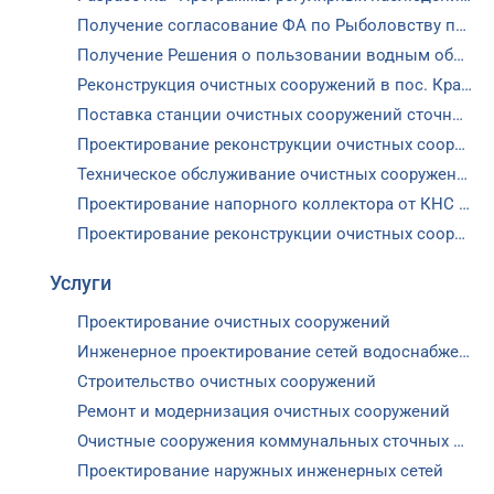
Получение согласование ФА по Рыболовству по проекту «Строительство очистных сооружений в пос.Красное с внедрением технологии ГРАИЛ» (заказчик АО «Мосводоканал»)
Получение Решения о пользовании водным объектом (заказчик ООО «УК «Марсель Сервис»)
Реконструкция очистных сооружений в пос. Красное с внедрением технологии ГРАИЛ (заказчик ООО ТСК Челси)
Поставка станции очистных сооружений сточных вод производительностью 200 м3/сут для производственно-складского комплекса «AUCHAN RETAIL» (заказчик ООО «Ашан»)
Проектирование реконструкции очистных сооружений хозяйственно-бытовых стоков производительностью 7000 м3/сут в п.Папушево Одинцовского г.о. (заказчик АО «Одинцовская теплосеть»)
Техническое обслуживание очистных сооружений АО «Одинцовская теплосеть»
Проектирование напорного коллектора от КНС в с.Успенское до ввода в ОС пос.Горки-10 Одинцовского городского округа с проектом реконструкции КНС с.Успенское (заказчик АО «Одинцовская теплосеть»)
Проектирование реконструкции очистных сооружений хозяйственно-бытовых стоков производительностью 2500 м3/сут в д.Всеволодово (заказчик ООО РЕГИОН-ИНВЕСТ)
Услуги
Проектирование очистных сооружений
Инженерное проектирование сетей водоснабжения и водоотведения
Строительство очистных сооружений
Ремонт и модернизация очистных сооружений
Очистные сооружения коммунальных сточных вод
Проектирование наружных инженерных сетей