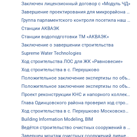
Заключен лицензионный договор с «Модуль ЧД»
Завершение проектирования для микрорайона «Академический»
Группа парламентского контроля посетила наш объект в Перхушково
Станции АКВАЭК
Станции водоподготовки ТМ «АКВАЭК»
Заключение о завершении строительства
Supreme Water Technologies
Ход строительства ЛОС для ЖК «Равновесие»
Ход строительства в с. Перхушково
Положительное заключение экспертизы по объекту в с. Перхушково
Положительное заключение экспертизы по объекту в с. Успенское
Проект реконструкции КНС и напорного коллектора в п. Горки-10
Глава Одинцовского района проверил ход строительства
Ход строительства в с. Перхушково Московской области
Building Information Modeling, BIM
Ведётся строительство очистных сооружений в с. Перхушково
Завершен монтаж очистных сооружений ливневых сточных вод для поселка «Изумрудная долина»