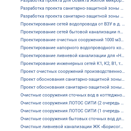
Разработка проекта для Объекта Жилой микрорайон в Северо-восточной части г. Люберцы
Разработка проекта санитарно-защитной зоны подземных очистных сооружений дождевого стока ЛОС №1 для Объекта Жилой микрорайон в Северо-восточной части г. Люберцы. 6 ПК (заказчик ООО Самолет Девелопмент)
Разработка проекта санитарно-защитной зоны для Объекта «Производственно-складской комплекс» по адресу: Московская область, Истринский район, с.п.Павло-Слободское, с.Павловская слобода (заказчик ООО Терминал)
Проектирование сетей водопровода от ВЗУ в д. Юдино до д. Крюково (1,2км), Московская область, Одинцовский район
Проектирование сетей бытовой канализации протяжённостью 11 км от КНС д. Аксаково до реконструируемых ОС в д. Марфино, Московская область, Дмитровский район
Проектирование очистных сооружений 1000 м3/сут
Проектирование напорного водопроводного коллектора 1,2 км для ТЦ «Globus», Московская область, Одинцовский район, д. Крюково
Проектирование ливневой канализации для «Немецкий инженерный центр», г. Москва
Проектирование инженерных сетей К1, К2, В1, теплотрассы для торгового центра «ФУД СИТИ» (стадия эксплуатации)
Проект очистных сооружений производственного стока для ЗАО «Брянский камвольный комбинат»
Проект обоснования санитарно-защитной зоны ТЦ «МЭТР»
Проект обоснования санитарно-защитной зоны ЗАО «Дмитровский завод газобетонных изделий»
Очистные сооружения сточных вод в коттеджном поселке Полуостров
Очистные сооружения ЛОТОС СИТИ (2 очередь строительства)
Очистные сооружения ЛОТОС СИТИ (1 очередь строительства)
Очистные сооружения бытовых сточных вод для Индустриального парка Индиго
Очистные ливневой канализации ЖК «Борисоглебское»