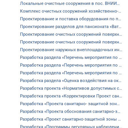
Локальные очистные сооружения в пос. ВНИИССОК
Комплекс очистных сооружений хозяйственно‐бытовых сточных вод производительностью 7200 м3 сут. (заказчик ООО «РеКапСтрой»)
Проектирование и поставка оборудования по проекту «Строительство очистных сооружений хозяйственно-бытовых стоков г. Руза
Проектирование разделов для пансионата «Ватутинки»
Проектирование очистных сооружений поверхностного стока производительностью 864 м3/сут Жилого Комплекса «Изумрудная долина» (заказчик ЗАО «Ипотечная копмания М-6»)
Проектирование очистных сооружений поверхностного стока производительностью 686 м3/сут в д. Измалково (заказчик ООО «Измалково недвижимость»)
Проектирование наружных внеплощадочных инженерных сетей ливневой канализации в д. Аристово (заказчик ООО «Золотой возраст»)
Разработка раздела «Перечень мероприятия по охране окружающей среды» и «Проекта санитарно-защитной зоны для объекта «Строительство биологических очистных сооружений г. Старица» (заказчик АО «Тверь Водоканал»)
Разработка раздела «Перечень мероприятия по охране окружающей среды» и «Проекта санитарно- защитной зоны очистных сооружений» (заказчик АО «Мосводоканал»)
Разработка раздела «Перечень мероприятия по охране окружающей среды» и «Проекта санитарно- защитной зоны объекта «Реконструкция очистных сооружений в пос. Горки 10, Одинцовского г.о., Московской области» (заказчик АО «Одинцовская теплосеть»)
Разработка раздела «Оценка воздействия на окружающую среду (ОВОС) цеха по производству шпона и фанеры предприятия ООО «Кроношпан Башкортостан»
Разработка проекта «Нормативов допустимых сбросов веществ и микроорганизмов в водный объект» (заказчик ООО «УК «Марсель Сервис»)
Разработка проекта «Корректировки Проект санитарно-защитной зоны проектируемой молочно-товарной фермы на 1150 фуражных коров» (заказчик АО «Агрофирма Сосновка»)
Разработка «Проекта санитарно- защитной зоны объекта «Торгово-офисный центр «Звёздный» (заказчик ООО «НИСКОМ»)
Разработка «Проекта обоснования санитарно-защитной зоны «Молочно-товарной фермы на 1199 голов фуражных коров» (заказчик ОАО «Предприятие «Емельяновка»)
Разработка «Проект санитарно-защитной зоны проектируемой молочно-товарной фермы на 1199 фуражных коров» (заказчик АО «Агрофирма Сосновка»)
Разработка «Программы регулярных наблюдений за водным объектом и его водоохранной зоной» (заказчик ООО «УК «Марсель Сервис»)