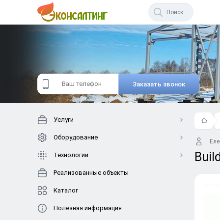
Начните
вводить
текст.
Заказать звонок
Услуги
Оборудование
Еле
Buil
Технологии
Реализованные объекты
Каталог
Полезная информация