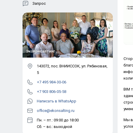
Запрос
ЭкоКонсалтинг
Стор
благ
143072
, пос.
ВНИИССОК
,
ул. Рябиновая,
инфо
5
коли
+7 495 984-30-06
BIM 
+7 903 806-05-58
здан
Написать в WhatsApp
стро
умен
office@ekonsalting.ru
Мы в
Пн. – пт.: 09:00 до 18:00
усло
Сб. – вс.: выходной