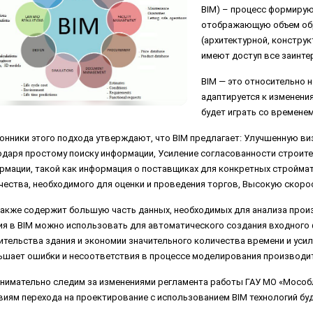
BIM) – процесс формиру
Ремонт и модернизация
Дисковые фильтры
«Ступенчатый» процесс
отображающую объем обр
Проект НДС
Механическая очистка воды
«Карусельный» процесс
(архитектурной, конструк
имеют доступ все заинте
Разработка проекта ПДВ
Канализационные насосные станции
Процесс А2/О
BIM — это относительно 
Наружные инженерные сети
Модульные очистные сооружения
Процесс MUCT
адаптируется к изменения
Плавающая загрузка для MBBR
Процесс UCT
будет играть со времене
Аэраторы
Технология BIOCOS
онники этого подхода утверждают, что BIM предлагает: Улучшенную 
одаря простому поиску информации, Усиление согласованности строит
Насосы
рмации, такой как информация о поставщиках для конкретных строймате
чества, необходимого для оценки и проведения торгов, Высокую скорос
также содержит большую часть данных, необходимых для анализа прои
ия в BIM можно использовать для автоматического создания входного
ительства здания и экономии значительного количества времени и усил
ьшает ошибки и несоответствия в процессе моделирования производит
нимательно следим за изменениями регламента работы ГАУ МО «Мособл
виям перехода на проектирование с использованием BIM технологий буду