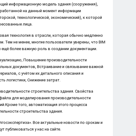
ющий информационную модель здания (сооружения),
аботанной на данный момент информации
торской, технологической, экономический), к которой
ресованные лица.
новая технология в отрасли, которая обычно медленно
м. Тем не менее, многие пользователи уверены, что BIM
м ещё более важную роль в создании документации.
визуализацию, Повышение производительности
ельных документов, Встраивание и связывание важной
риалов, с учётом их детального описания и
ть логистики, Снижение затрат.
зводительности строительства здания. Свойства
 файла для моделирования производительности
ий.Кроме того, автоматизация этого процесса
ельности строительства здания.
госэкспертиза». Все актуальные новости по срокам и
т публиковаться у нас на сайте.