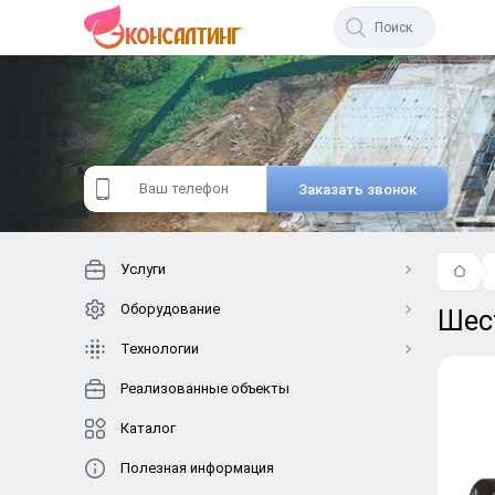
Начните
вводить
текст.
Заказать звонок
Услуги
Оборудование
Шес
Технологии
Реализованные объекты
Каталог
Полезная информация