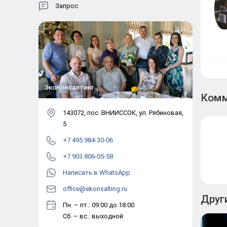
Запрос
ЭкоКонсалтинг
Комм
143072
, пос.
ВНИИССОК
,
ул. Рябиновая,
5
+7 495 984-30-06
+7 903 806-05-58
Написать в WhatsApp
office@ekonsalting.ru
Друг
Пн. – пт.: 09:00 до 18:00
Сб. – вс.: выходной