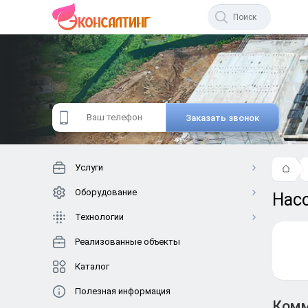
Начните
вводить
текст.
Заказать звонок
Услуги
Оборудование
Насо
Технологии
Реализованные объекты
Каталог
Полезная информация
Комм