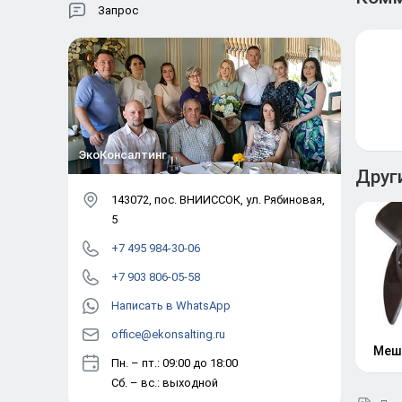
Запрос
ЭкоКонсалтинг
Друг
143072
, пос.
ВНИИССОК
,
ул. Рябиновая,
5
+7 495 984-30-06
+7 903 806-05-58
Написать в WhatsApp
office@ekonsalting.ru
Меш
Пн. – пт.: 09:00 до 18:00
Сб. – вс.: выходной