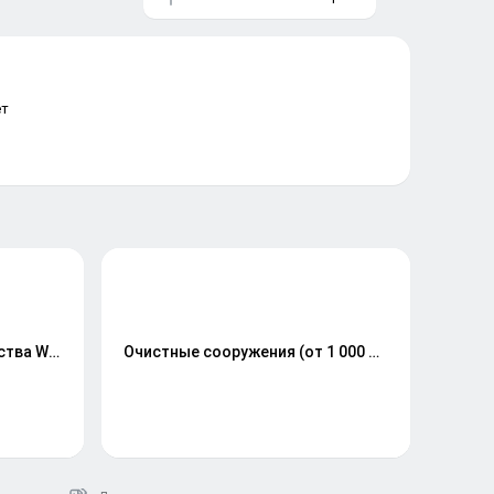
ет
Перемешивающие устройства Wilo, Veron, GSD
Очистные сооружения (от 1 000 до 10 000 кв. м/сут.)