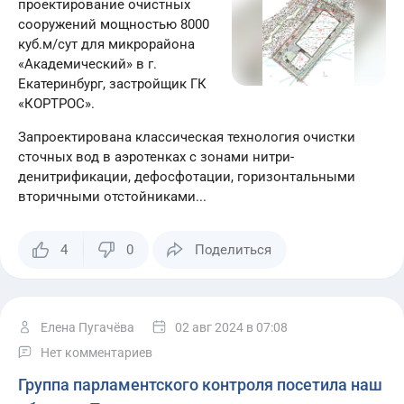
проектирование очистных
Регис
сооружений мощностью 8000
куб.м/сут для микрорайона
«Академический» в г.
Екатеринбург, застройщик ГК
«КОРТРОС».
Запроектирована классическая технология очистки
сточных вод в аэротенках с зонами нитри-
денитрификации, дефосфотации, горизонтальными
вторичными отстойниками...
4
0
Поделиться
Елена Пугачёва
02 авг 2024
в 07:08
Нет комментариев
Группа парламентского контроля посетила наш