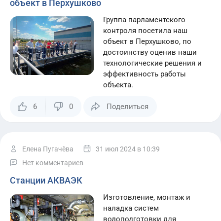
объект в Перхушково
Группа парламентского
контроля посетила наш
объект в Перхушково, по
достоинству оценив наши
технологические решения и
эффективность работы
объекта.
6
0
Поделиться
Елена Пугачёва
31 июл 2024
в 10:39
Нет комментариев
Станции АКВАЭК
Изготовление, монтаж и
наладка систем
водоподготовки для