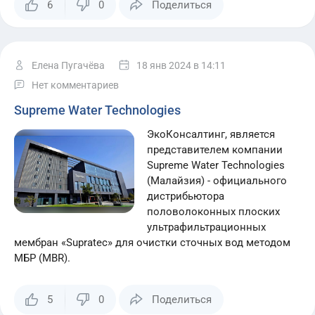
6
0
Поделиться
Елена Пугачёва
18 янв 2024
в 14:11
Нет комментариев
Supreme Water Technologies
ЭкоКонсалтинг, является
представителем компании
Supreme Water Technologies
(Малайзия) - официального
дистрибьютора
половолоконных плоских
ультрафильтрационных
мембран «Supratec» для очистки сточных вод методом
МБР (MBR).
5
0
Поделиться