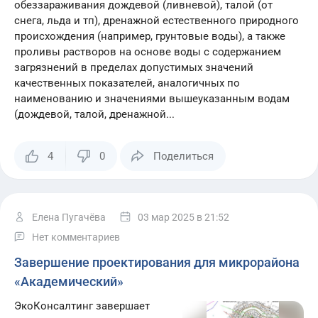
обеззараживания дождевой (ливневой), талой (от
снега, льда и тп), дренажной естественного природного
происхождения (например, грунтовые воды), а также
проливы растворов на основе воды с содержанием
загрязнений в пределах допустимых значений
качественных показателей, аналогичных по
наименованию и значениями вышеуказанным водам
(дождевой, талой, дренажной...
4
0
Поделиться
Елена Пугачёва
03 мар 2025
в 21:52
Нет комментариев
Завершение проектирования для микрорайона
Заб
«Академический»
пар
ЭкоКонсалтинг завершает