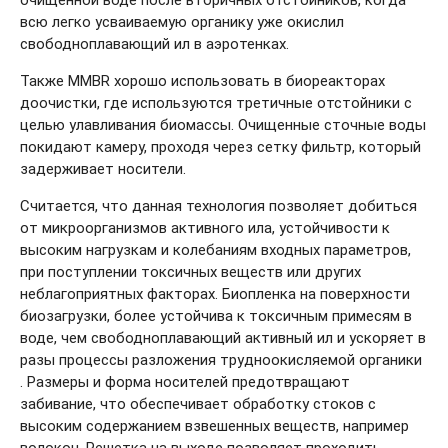
очищенной воде после вторичных отстойников, когда
всю легко усваиваемую органику уже окислил
свободноплавающий ил в аэротенках.
Также MMBR хорошо использовать в биореакторах
доочистки, где используются третичные отстойники с
целью улавливания биомассы. Очищенные сточные воды
покидают камеру, проходя через сетку фильтр, который
задерживает носители.
Считается, что данная технология позволяет добиться
от микроорганизмов активного ила, устойчивости к
высоким нагрузкам и колебаниям входных параметров,
при поступлении токсичных веществ или других
неблагоприятных факторах. Биопленка на поверхности
биозагрузки, более устойчива к токсичным примесям в
воде, чем свободноплавающий активный ил и ускоряет в
разы процессы разложения трудноокисляемой органики
. Размеры и форма носителей предотвращают
забивание, что обеспечивает обработку стоков с
высоким содержанием взвешенных веществ, например